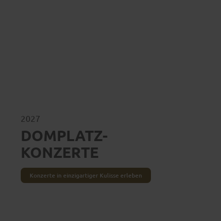
 höchstem Niveau. Entdecke jetzt die kulturelle Vielfalt.
2027
DOM­PLATZ­
KONZERTE
Konzerte in einzigartiger Kulisse erleben