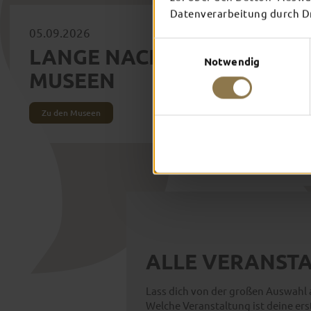
Datenverarbeitung durch Dri
05.09.2026
Einwilligungsauswahl
LANGE NACHT DER
Notwendig
MUSEEN
Zu den Museen
ALLE VERANSTA
Lass dich von der großen Auswahl a
Welche Veranstaltung ist deine ers