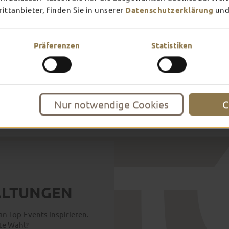
ttanbieter, finden Sie in unserer
Datenschutzerklärung
und
20.11. - 23.12.2026
WEIHNACHTS­
Präferenzen
Statistiken
MARKT
In vorweihnachtliche Stimmung kommen
Nur notwendige Cookies
C
L­TUNGEN
n Top-Events inspirieren.
te Wahl?