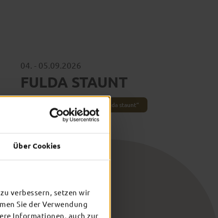
04. - 05.09.2026
FULDA STAUNT
Zum Straßenkunstfestival „Fulda staunt“
Über Cookies
zu verbessern, setzen wir
immen Sie der Verwendung
tere Informationen, auch zur