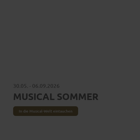
Jahreszeit gibt es Events auf
30.05. - 06.09.2026
MUSICAL SOMMER
In die Musical-Welt eintauchen