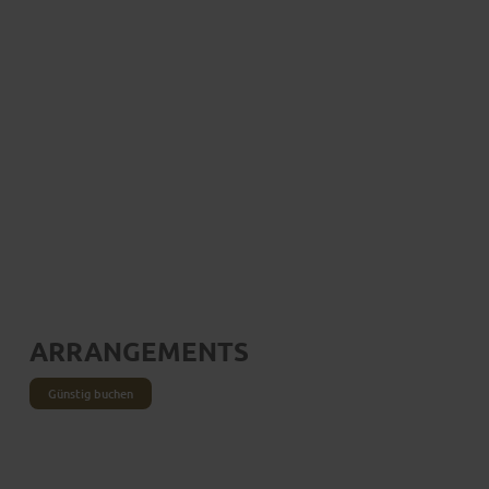
Bemerkenswert vielseitig
HESSENS SCHÖNSTE
BAROCKSTADT
ARRANGEMENTS
Günstig buchen