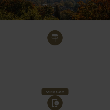
ENTSPANNT ANREISEN
Zentral in Deutschland gelegen, ist Fulda
hervorragend mit öffentlichen Verkehrsmitteln
wie Bahn und Bus erreichbar. Auch mit dem
Reisebus oder dem eigenen Pkw reist du dank
guter Autobahnanbindungen entspannt an.
Anreise planen