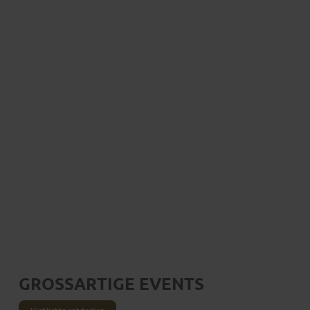
Erlebnisse, die in Erinnerung bleiben
DAS ERWARTET DICH
GROSSARTIGE EVENTS