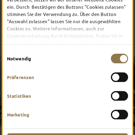
ein. Durch Bestätigen des Buttons "Cookies zulassen"
Noch mehr entdecken
stimmen Sie der Verwendung zu. Über den Button
"Auswahl zulassen" lassen Sie nur die ausgewählten
Cookies zu. Weitere Informationen, auch zur
Datenverarbeitung durch Drittanbieter, finden Sie in
unserer
Datenschutzerklärung
und unserem
Impressum
.
Einwilligungsauswahl
Notwendig
Präferenzen
Statistiken
Marketing