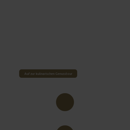
Kulinarisches
FULDA GENIESSEN
Vom kleinen Bistro über rustikale Biergärten bis
hin zur Sterne-Küche ist in Fulda alles vertreten.
Probiere auch die regionalen Speisen wie
Kümmel­brot, Schwartenmagen oder
Zwibbelsploatz. Schmeckt einzigartig!
Auf zur kulinarischen Genusstour
RESTAURANTS