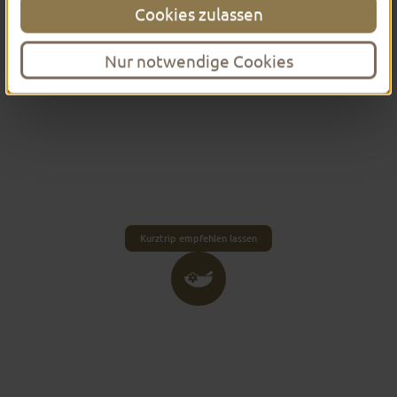
Cookies zulassen
Nur notwendige Cookies
KURZURLAUB FÜR
ZWISCHENDURCH
Zeit für eine kleine Abwechslung zum Alltag?
Oder einfach Lust auf ein Mini-Abenteuer? Fulda
ist bereit für alle, die Neues entdecken und
Barockes bestaunen wollen.
Kurztrip empfehlen lassen
WELLNESS­
WOCHENENDE ZUM
ENTSPANNEN