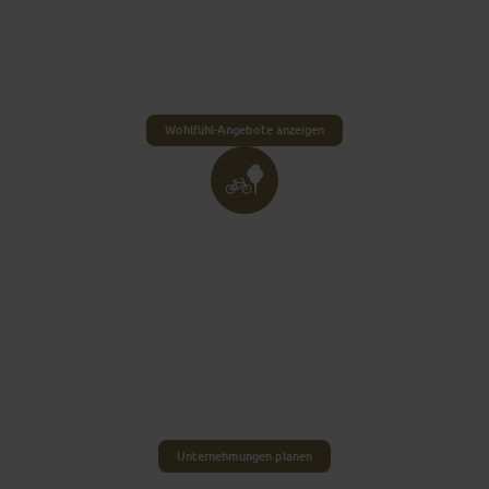
Ob gemütlicher Spaziergang in der Aue,
kulinarische Genussmomente beim Abendessen
oder Entspannung in der Sauna – Wellness-
Begeisterte werden hier fündig.
Wohlfühl-Angebote anzeigen
IMMER IN BEWEGUNG –
AKTIV DURCH DIE
STADT
Du bist gerne in Bewegung? Fulda ist die Stadt
der kurzen Wege und bietet dir zahlreiche
Aktivitäten, sodass dir garantiert nicht langweilig
wird.
Unternehmungen planen