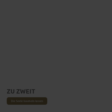
Für unvergessliche Momente
DEIN FULDA-TRIP
BEGINNT JETZT!
ZU ZWEIT
Die Seele baumeln lassen