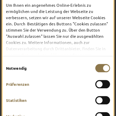
Um Ihnen ein angenehmes Online-Erlebnis zu
ermöglichen und die Leistung der Webseite zu
Die Fuldaer Gastronomie hat mehr zu bieten als
verbessern, setzen wir auf unserer Webseite Cookies
nur Pasta und Pommes. Nichts gegen Nudel- oder
ein. Durch Bestätigen des Buttons "Cookies zulassen"
Kartoffelgerichte: Hier werden daraus sogar
wahre Feinschmeckergerichte. Einfach probieren
stimmen Sie der Verwendung zu. Über den Button
und dahinschmelzen. Kleine, aber feine Lokale
"Auswahl zulassen" lassen Sie nur die ausgewählten
warten mit leckeren Speisen auf dich – von Bio-Eis
Cookies zu. Weitere Informationen, auch zur
über Hausmannskost bis hin zu einem exquisiten
Datenverarbeitung durch Drittanbieter, finden Sie in
Restaurant fürs Abendessen.
unserer
Datenschutzerklärung
und unserem
Impressum
.
Einwilligungsauswahl
Notwendig
Präferenzen
Statistiken