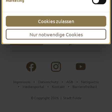
Marketing
Cookies zulassen
Nur notwendige Cookies
Impressum
Datenschutz
AGB
Netiquette
•
•
•
Medienportal
Kontakt
Barrierefreiheit
•
•
•
© Copyright 2026
Stadt Fulda
|