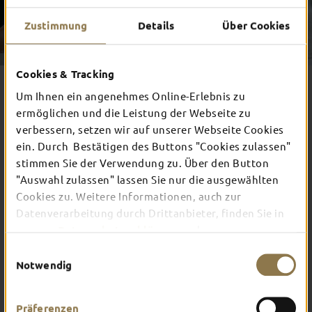
Zustimmung
Details
Über Cookies
Cookies & Tracking
Um Ihnen ein angenehmes Online-Erlebnis zu
ermöglichen und die Leistung der Webseite zu
ERLEBNISWELT BLOCKFLÖTE
verbessern, setzen wir auf unserer Webseite Cookies
ein. Durch Bestätigen des Buttons "Cookies zulassen"
Zu sehen gibt es hier Exponate aus 180 Jahren
stimmen Sie der Verwendung zu. Über den Button
Instrumentenbau. Anfassen und Ausprobieren ist explizit
erlaubt. So macht ein Museum richtig Spaß!
"Auswahl zulassen" lassen Sie nur die ausgewählten
Cookies zu. Weitere Informationen, auch zur
Auf einer Blockflöte tönen
Datenverarbeitung durch Drittanbieter, finden Sie in
unserer
Datenschutzerklärung
und unserem
Impressum
.
Einwilligungsauswahl
Notwendig
Präferenzen