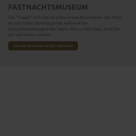
FASTNACHTS­MUSEUM
Die "Foaset" in Fulda ist schon etwas Besonderes. Der Prinz
als närrisches Oberhaupt hat während der
Fastnachtskampagne das Sagen. Wie es dazu kam, wird hier
mit viel Humor erklärt.
Sich mit Narreteien die Zeit vertreiben