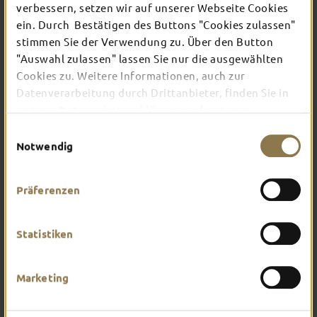
verbessern, setzen wir auf unserer Webseite Cookies
ein. Durch Bestätigen des Buttons "Cookies zulassen"
Verschaffe dir hier einen Überblick über das, was
stimmen Sie der Verwendung zu. Über den Button
dich in Fulda erwartet. Worauf hast du am
"Auswahl zulassen" lassen Sie nur die ausgewählten
meisten Lust?
Cookies zu. Weitere Informationen, auch zur
Datenverarbeitung durch Drittanbieter, finden Sie in
unserer
Datenschutzerklärung
und unserem
Impressum
.
Einwilligungsauswahl
Notwendig
Präferenzen
Statistiken
Marketing