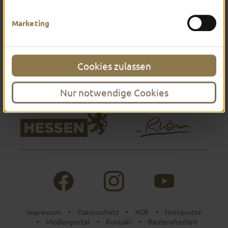
Marketing
Cookies zulassen
Nur notwendige Cookies
Impressum
Datenschutz
AGB
Netiquette
•
•
•
Medienportal
Kontakt
Barrierefreiheit
•
•
•