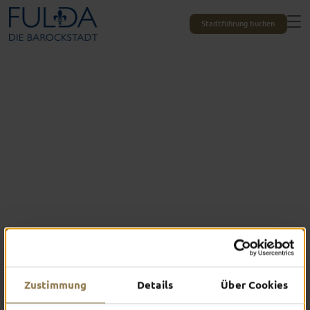
Stadtführung buchen
Besondere Mitbringsel
Zustimmung
Details
Über Cookies
SOUVENIRS