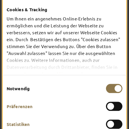
Cookies & Tracking
Schon immer haben Reisende Souvenirs als
Um Ihnen ein angenehmes Online-Erlebnis zu
Erinnerung an ihre Erlebnisse mit nach Hause
ermöglichen und die Leistung der Webseite zu
gebracht. Und das aus gutem Grund: Souvenirs
verbessern, setzen wir auf unserer Webseite Cookies
halten schöne Erinnerungen fest und zaubern uns
Menschen ein Lächeln ins Gesicht, wenn man an
ein. Durch Bestätigen des Buttons "Cookies zulassen"
die positiven Reiseerfahrungen zurückdenkt.
stimmen Sie der Verwendung zu. Über den Button
"Auswahl zulassen" lassen Sie nur die ausgewählten
Hier findest du eine Auswahl der beliebtesten
Souvenirs und Geschenke aus Fulda. Besuche uns
Cookies zu. Weitere Informationen, auch zur
gerne vor Ort in der Tourist-Information, dort
Datenverarbeitung durch Drittanbieter, finden Sie in
entdeckst du viele weitere Mitbringsel und
unserer
Datenschutzerklärung
und unserem
kulinarische Spezialitäten aus Fuldaer
Manufakturen.
Impressum
.
Einwilligungsauswahl
Notwendig
Präferenzen
Statistiken