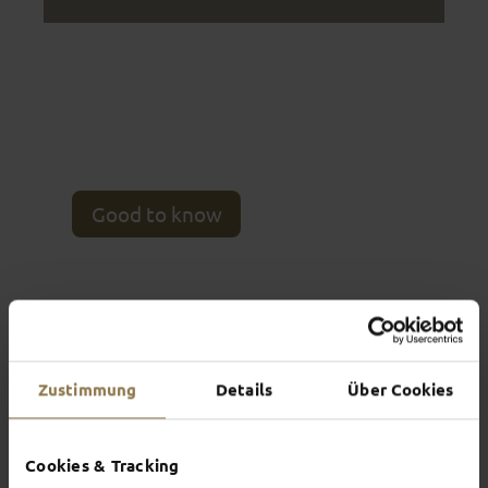
You can make a booking request directly online
for the following group tours. We will get back to
you within a few days. If you have any questions or
individual requests, please contact us by email on
tourismus(at)fulda.de
or phone us on
+49 (0) 661 102-1810
– we are happy to help!
Good to know
Zustimmung
Details
Über Cookies
Cookies & Tracking