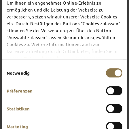
Booking enquiries
Um Ihnen ein angenehmes Online-Erlebnis zu
GOOD TO KNOW
ermöglichen und die Leistung der Webseite zu
verbessern, setzen wir auf unserer Webseite Cookies
ein. Durch Bestätigen des Buttons "Cookies zulassen"
Group size
stimmen Sie der Verwendung zu. Über den Button
"Auswahl zulassen" lassen Sie nur die ausgewählten
Cookies zu. Weitere Informationen, auch zur
Prices and languages
Datenverarbeitung durch Drittanbieter, finden Sie in
unserer
Datenschutzerklärung
und unserem
Payment
Impressum
.
Einwilligungsauswahl
Notwendig
Cancellation
Präferenzen
Rebooking tours
Statistiken
Guided tours for children and
teenagers
Marketing