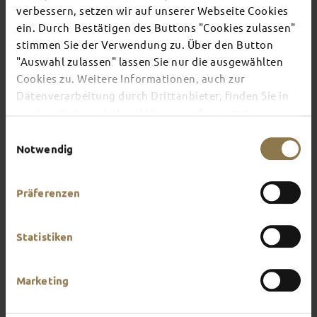
ON YOUR OWN
verbessern, setzen wir auf unserer Webseite Cookies
ein. Durch Bestätigen des Buttons "Cookies zulassen"
stimmen Sie der Verwendung zu. Über den Button
Individual travellers tend to like an adventure.
"Auswahl zulassen" lassen Sie nur die ausgewählten
You do too? Turn your trip to Fulda into a mini
Cookies zu. Weitere Informationen, auch zur
expedition and explore the city on your own. You
can organise your stay to suit your mood and your
Datenverarbeitung durch Drittanbieter, finden Sie in
own personal preferences. Adventure awaits
unserer
Datenschutzerklärung
und unserem
around every corner here – all you need is an open
Impressum
.
Einwilligungsauswahl
mind and a little curiosity.
Notwendig
Präferenzen
Statistiken
Marketing