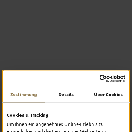
Zustimmung
Details
Über Cookies
Schlosstheater Fulda
Cookies & Tracking
AN IMPRESSIVE
Um Ihnen ein angenehmes Online-Erlebnis zu
THEATRICAL
ermöglichen und die Leistung der Webseite zu