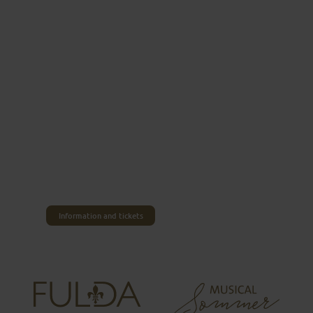
Fulda’s Musical Summer
IT'S A TRADITION
First-rate musicals have been being performed in
Fulda for many years. Boniface, Pope Joan, The
Physician and now Robin Hood: Fulda’s Musical
Summer has long been a place of pilgrimage for
fans of musicals.
Information and tickets