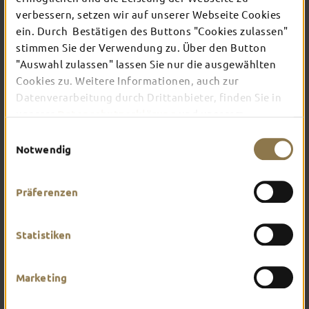
EXPERIENCE
verbessern, setzen wir auf unserer Webseite Cookies
ein. Durch Bestätigen des Buttons "Cookies zulassen"
Since the extensive renovation work and its
stimmen Sie der Verwendung zu. Über den Button
reopening in 2022, the Schlosstheater has shone
"Auswahl zulassen" lassen Sie nur die ausgewählten
in a new splendour. The auditorium with its
breathtaking ceiling made of Murano glass rods
Cookies zu. Weitere Informationen, auch zur
from Venice is especially worth seeing. A truly
Datenverarbeitung durch Drittanbieter, finden Sie in
amazing experience!
unserer
Datenschutzerklärung
und unserem
Impressum
.
Einwilligungsauswahl
Notwendig
Präferenzen
CONCERTS
Statistiken
Marketing
SERVICE & SUBSCRIPTIONS