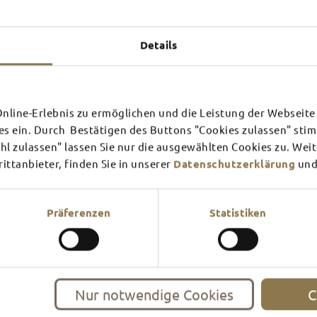
Experiences u
TOP 
Details
line-Erlebnis zu ermöglichen und die Leistung der Webseite 
SCHLOSS­
RHÖN
es ein. Durch Bestätigen des Buttons "Cookies zulassen" st
THEATER
SURR
l zulassen" lassen Sie nur die ausgewählten Cookies zu. Wei
ttanbieter, finden Sie in unserer
Datenschutzerklärung
und
Find out more
Find ou
There's always something goin
filled guided tour or a theat
events and highlights in and
Präferenzen
Statistiken
Nur notwendige Cookies
C