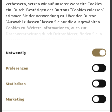
verbessern, setzen wir auf unserer Webseite Cookies
ein. Durch Bestätigen des Buttons "Cookies zulassen"
Are you ready for an unforgettable stay in Hesse’s
stimmen Sie der Verwendung zu. Über den Button
most picturesque baroque town? We have put
"Auswahl zulassen" lassen Sie nur die ausgewählten
together a hand-picked selection of charming
Cookies zu. Weitere Informationen, auch zur
hotels in Fulda that perfectly capture the spirit of
the baroque and the present day. Find the perfect
Datenverarbeitung durch Drittanbieter, finden Sie in
accommodation for your needs – whether you're
unserer
Datenschutzerklärung
und unserem
travelling for business or pleasure.
Impressum
.
Einwilligungsauswahl
Notwendig
Präferenzen
Statistiken
Marketing