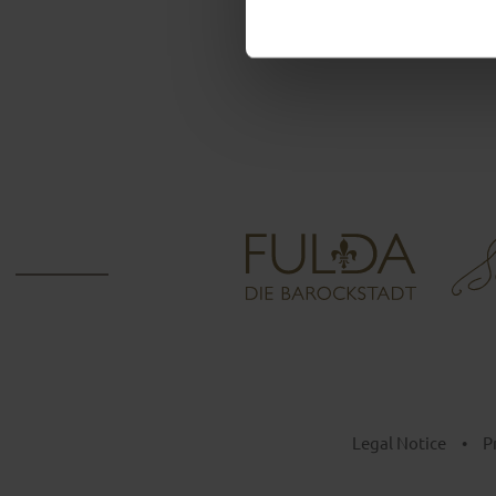
Legal Notice
•
P