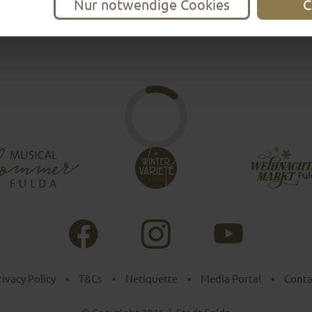
Nur notwendige Cookies
C
rivacy Policy
•
T&Cs
•
Netiquette
•
Media Portal
•
Conta