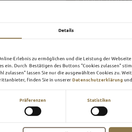
A great way t
SOUV
Details
SCHLOSS­
RHÖN
THEATER
SURR
line-Erlebnis zu ermöglichen und die Leistung der Webseite 
es ein. Durch Bestätigen des Buttons "Cookies zulassen" st
Find out more
Find ou
l zulassen" lassen Sie nur die ausgewählten Cookies zu. Wei
Tourists have been bringing 
ttanbieter, finden Sie in unserer
Datenschutzerklärung
und
since time immemorial. And 
put a smile on our faces whe
Here you can find a selectio
Präferenzen
Statistiken
visit us at the Tourist Infor
souvenirs and delicious trea