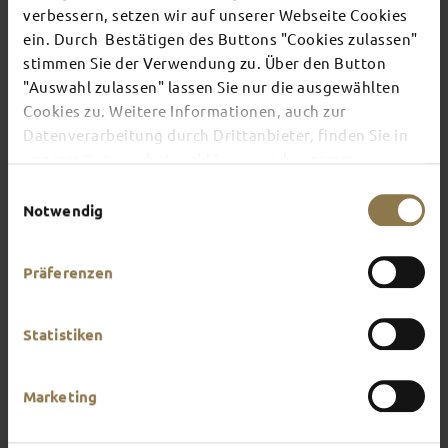
verbessern, setzen wir auf unserer Webseite Cookies
ein. Durch Bestätigen des Buttons "Cookies zulassen"
Individual travellers tend to like an adventure.
stimmen Sie der Verwendung zu. Über den Button
You do too? Turn your trip to Fulda into a mini
"Auswahl zulassen" lassen Sie nur die ausgewählten
expedition and explore the city on your own. You
Cookies zu. Weitere Informationen, auch zur
can organise your stay to suit your mood and your
own personal preferences. Adventure awaits
Datenverarbeitung durch Drittanbieter, finden Sie in
around every corner here – all you need is an open
unserer
Datenschutzerklärung
und unserem
mind and a little curiosity.
Impressum
.
Einwilligungsauswahl
Notwendig
Präferenzen
Statistiken
Marketing