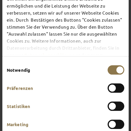
THROUGH
ermöglichen und die Leistung der Webseite zu
verbessern, setzen wir auf unserer Webseite Cookies
EXERCISE
ein. Durch Bestätigen des Buttons "Cookies zulassen"
stimmen Sie der Verwendung zu. Über den Button
"Auswahl zulassen" lassen Sie nur die ausgewählten
For all those who have ants in their pants and like
Cookies zu. Weitere Informationen, auch zur
to exercise while travelling, there are plenty of
Datenverarbeitung durch Drittanbieter, finden Sie in
opportunities to get active in Fulda. The Fulda
unserer
Datenschutzerklärung
und unserem
Aue recreation area is perfect for long walks or a
run. Cycling fans and water lovers will also get
Impressum
.
Einwilligungsauswahl
their money’s worth.
Notwendig
Präferenzen
Statistiken
Marketing