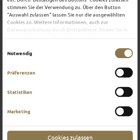
FULDA
stimmen Sie der Verwendung zu. Über den Button
"Auswahl zulassen" lassen Sie nur die ausgewählten
Cookies zu. Weitere Informationen, auch zur
This page provides an overview of what awaits
Datenverarbeitung durch Drittanbieter, finden Sie in
you in Fulda. What do you feel like doing?
unserer
Datenschutzerklärung
und unserem
Impressum
.
Einwilligungsauswahl
Notwendig
Präferenzen
Statistiken
Marketing
Cookies zulassen