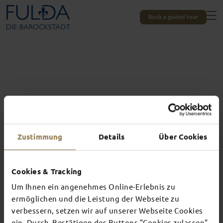
Book a guided tour
Zustimmung
Details
Über Cookies
Cookies & Tracking
All experiences at a glance
THIS IS WHAT
Um Ihnen ein angenehmes Online-Erlebnis zu
ermöglichen und die Leistung der Webseite zu
AWAITS YOU IN
verbessern, setzen wir auf unserer Webseite Cookies
ein. Durch Bestätigen des Buttons "Cookies zulassen"