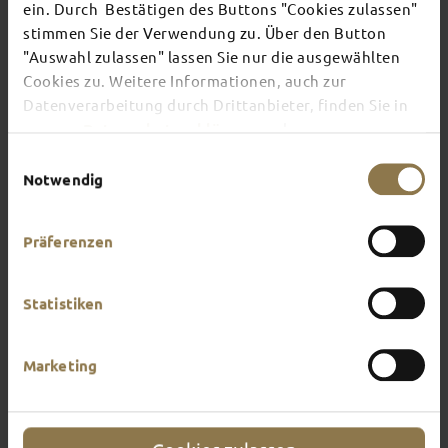
FULDA
ein. Durch Bestätigen des Buttons "Cookies zulassen"
stimmen Sie der Verwendung zu. Über den Button
"Auswahl zulassen" lassen Sie nur die ausgewählten
Cookies zu. Weitere Informationen, auch zur
This page provides an overview of what awaits
Datenverarbeitung durch Drittanbieter, finden Sie in
you in Fulda. What do you feel like doing?
unserer
Datenschutzerklärung
und unserem
Impressum
.
Einwilligungsauswahl
Notwendig
Präferenzen
Statistiken
Marketing