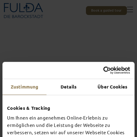
Book a guided tour
Zustimmung
Details
Über Cookies
All experiences at a glance
Cookies & Tracking
THIS IS WHAT
Um Ihnen ein angenehmes Online-Erlebnis zu
AWAITS YOU IN
ermöglichen und die Leistung der Webseite zu
verbessern, setzen wir auf unserer Webseite Cookies