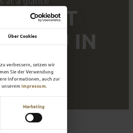
s at a glance
IS WHAT
TS YOU IN
Über Cookies
 &
FULDA’S
A
OUNDINGS
NIGHT­LIFE
zu verbessern, setzen wir
immen Sie der Verwendung
t more
Find out more
tere Informationen, auch zur
 unserem
Impressum
.
Marketing
ew of what awaits you in Fulda. What do you feel like doing?