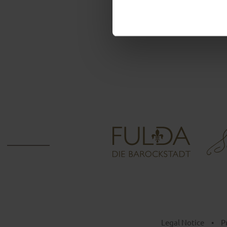
Legal Notice
•
P