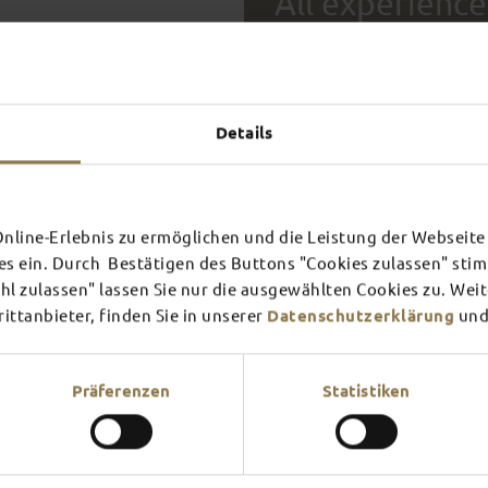
All experience
THIS 
AWAI
Details
SCHLOSS­
RHÖN
FULD
THEATER
SURR
line-Erlebnis zu ermöglichen und die Leistung der Webseite 
es ein. Durch Bestätigen des Buttons "Cookies zulassen" st
Find out more
Find ou
l zulassen" lassen Sie nur die ausgewählten Cookies zu. Wei
ttanbieter, finden Sie in unserer
Datenschutzerklärung
und
Präferenzen
Statistiken
This page provides an overvi