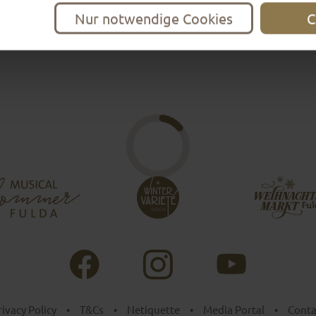
Nur notwendige Cookies
C
rivacy Policy
•
T&Cs
•
Netiquette
•
Media Portal
•
Conta