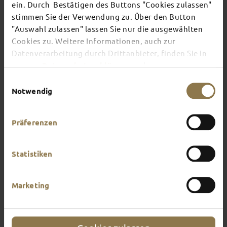
FULDA
ein. Durch Bestätigen des Buttons "Cookies zulassen"
stimmen Sie der Verwendung zu. Über den Button
"Auswahl zulassen" lassen Sie nur die ausgewählten
Cookies zu. Weitere Informationen, auch zur
This page provides an overview of what awaits
Datenverarbeitung durch Drittanbieter, finden Sie in
you in Fulda. What do you feel like doing?
unserer
Datenschutzerklärung
und unserem
Impressum
.
Einwilligungsauswahl
Notwendig
Präferenzen
Statistiken
Marketing