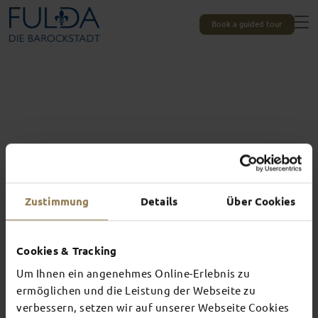
Book a guided tour
Zustimmung
Details
Über Cookies
All experiences at a glance
Cookies & Tracking
THIS IS WHAT
Um Ihnen ein angenehmes Online-Erlebnis zu
AWAITS YOU IN
ermöglichen und die Leistung der Webseite zu
verbessern, setzen wir auf unserer Webseite Cookies