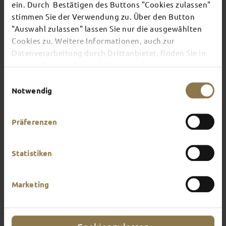
FULDA
ein. Durch Bestätigen des Buttons "Cookies zulassen"
stimmen Sie der Verwendung zu. Über den Button
"Auswahl zulassen" lassen Sie nur die ausgewählten
Cookies zu. Weitere Informationen, auch zur
This page provides an overview of what awaits
Datenverarbeitung durch Drittanbieter, finden Sie in
you in Fulda. What do you feel like doing?
unserer
Datenschutzerklärung
und unserem
Impressum
.
Einwilligungsauswahl
Notwendig
Präferenzen
Statistiken
Marketing