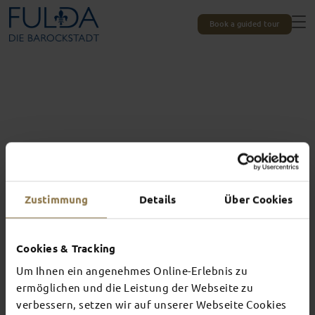
Book a guided tour
Zustimmung
Details
Über Cookies
All experiences at a glance
Cookies & Tracking
THIS IS WHAT
Um Ihnen ein angenehmes Online-Erlebnis zu
AWAITS YOU IN
ermöglichen und die Leistung der Webseite zu
verbessern, setzen wir auf unserer Webseite Cookies