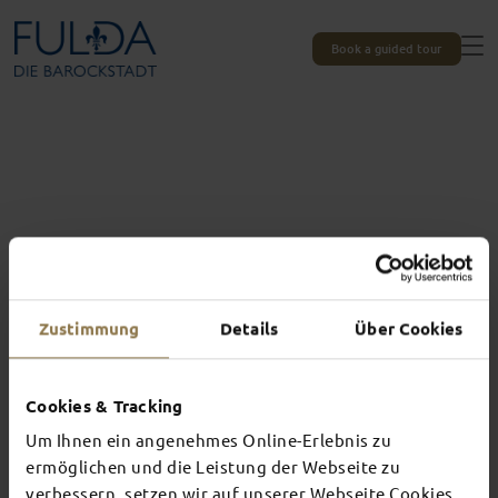
Book a guided tour
Zustimmung
Details
Über Cookies
Cookies & Tracking
Um Ihnen ein angenehmes Online-Erlebnis zu
Experiences unique to Fulda
ermöglichen und die Leistung der Webseite zu
verbessern, setzen wir auf unserer Webseite Cookies