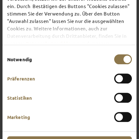
TOP EVENTS
ein. Durch Bestätigen des Buttons "Cookies zulassen"
stimmen Sie der Verwendung zu. Über den Button
"Auswahl zulassen" lassen Sie nur die ausgewählten
There's always something going on in Fulda:
Cookies zu. Weitere Informationen, auch zur
whether it's a concert, a musical, a fun-filled
guided tour or a theatre performance – this is the
Datenverarbeitung durch Drittanbieter, finden Sie in
place to discover the current events and
unserer
Datenschutzerklärung
und unserem
highlights in and around Fulda.
Impressum
.
Einwilligungsauswahl
Notwendig
Präferenzen
Statistiken
Marketing