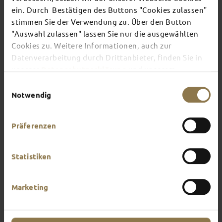
ein. Durch Bestätigen des Buttons "Cookies zulassen"
stimmen Sie der Verwendung zu. Über den Button
There's always something going on in Fulda:
"Auswahl zulassen" lassen Sie nur die ausgewählten
whether it's a concert, a musical, a fun-filled
Cookies zu. Weitere Informationen, auch zur
guided tour or a theatre performance – this is the
place to discover the current events and
Datenverarbeitung durch Drittanbieter, finden Sie in
highlights in and around Fulda.
unserer
Datenschutzerklärung
und unserem
Impressum
.
Einwilligungsauswahl
Notwendig
Präferenzen
Statistiken
Marketing