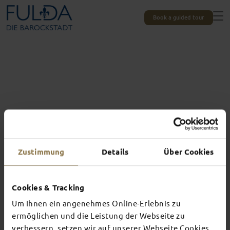
Book a guided tour
Zustimmung
Details
Über Cookies
Cookies & Tracking
Um Ihnen ein angenehmes Online-Erlebnis zu
Experiences unique to Fulda
TOP EVENTS
ermöglichen und die Leistung der Webseite zu
verbessern, setzen wir auf unserer Webseite Cookies