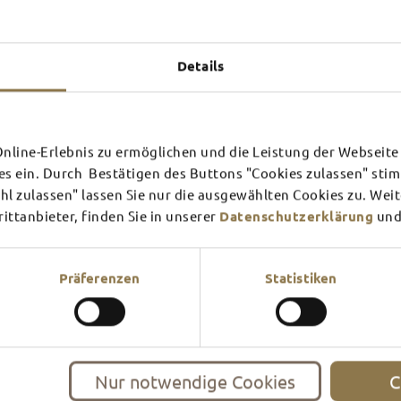
Experiences u
TOP 
Details
line-Erlebnis zu ermöglichen und die Leistung der Webseite 
SCHLOSS­
RHÖN
es ein. Durch Bestätigen des Buttons "Cookies zulassen" st
THEATER
SURR
l zulassen" lassen Sie nur die ausgewählten Cookies zu. Wei
ttanbieter, finden Sie in unserer
Datenschutzerklärung
und
Find out more
Find ou
There's always something goin
filled guided tour or a theat
Präferenzen
Statistiken
events and highlights in and
Nur notwendige Cookies
C