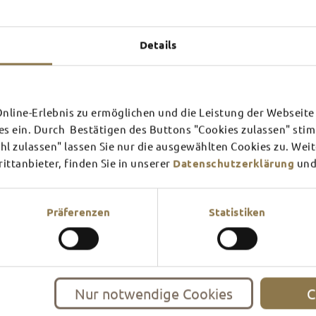
Experiences u
TOP 
Details
line-Erlebnis zu ermöglichen und die Leistung der Webseite 
SCHLOSS­
RHÖN
es ein. Durch Bestätigen des Buttons "Cookies zulassen" st
THEATER
SURR
l zulassen" lassen Sie nur die ausgewählten Cookies zu. Wei
ttanbieter, finden Sie in unserer
Datenschutzerklärung
und
Find out more
Find ou
There's always something goin
filled guided tour or a theat
events and highlights in and
Präferenzen
Statistiken
Nur notwendige Cookies
C