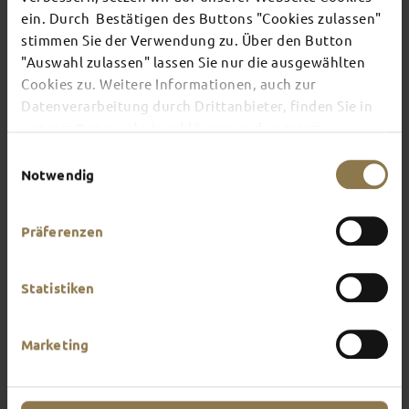
ein. Durch Bestätigen des Buttons "Cookies zulassen"
stimmen Sie der Verwendung zu. Über den Button
There's always something going on in Fulda:
"Auswahl zulassen" lassen Sie nur die ausgewählten
whether it's a concert, a musical, a fun-filled
Cookies zu. Weitere Informationen, auch zur
guided tour or a theatre performance – this is the
place to discover the current events and
Datenverarbeitung durch Drittanbieter, finden Sie in
highlights in and around Fulda.
unserer
Datenschutzerklärung
und unserem
Impressum
.
Einwilligungsauswahl
Notwendig
Präferenzen
Statistiken
Marketing