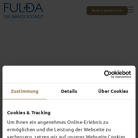
Book a guided tour
Zustimmung
Details
Über Cookies
Cookies & Tracking
Um Ihnen ein angenehmes Online-Erlebnis zu
Experiences unique to Fulda
TOP EVENTS
ermöglichen und die Leistung der Webseite zu
verbessern, setzen wir auf unserer Webseite Cookies