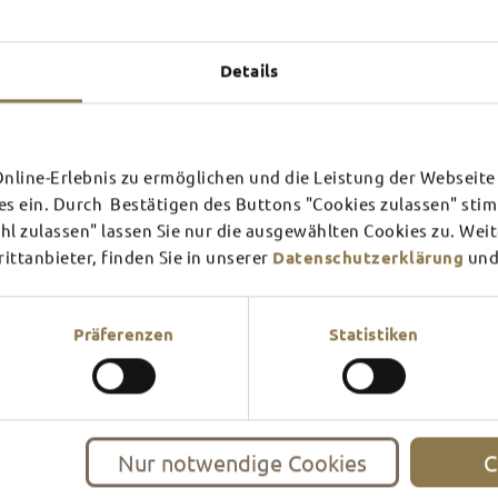
Experiences u
TOP 
Details
line-Erlebnis zu ermöglichen und die Leistung der Webseite 
SCHLOSS­
RHÖN
es ein. Durch Bestätigen des Buttons "Cookies zulassen" st
THEATER
SURR
l zulassen" lassen Sie nur die ausgewählten Cookies zu. Wei
ttanbieter, finden Sie in unserer
Datenschutzerklärung
und
Find out more
Find ou
There's always something goin
filled guided tour or a theat
events and highlights in and
Präferenzen
Statistiken
Nur notwendige Cookies
C