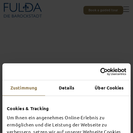
Book a guided tour
Zustimmung
Details
Über Cookies
Cookies & Tracking
Um Ihnen ein angenehmes Online-Erlebnis zu
Experiences unique to Fulda
TOP EVENTS
ermöglichen und die Leistung der Webseite zu
verbessern, setzen wir auf unserer Webseite Cookies