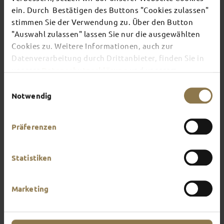
ein. Durch Bestätigen des Buttons "Cookies zulassen"
stimmen Sie der Verwendung zu. Über den Button
There's always something going on in Fulda:
"Auswahl zulassen" lassen Sie nur die ausgewählten
whether it's a concert, a musical, a fun-filled
Cookies zu. Weitere Informationen, auch zur
guided tour or a theatre performance – this is the
place to discover the current events and
Datenverarbeitung durch Drittanbieter, finden Sie in
highlights in and around Fulda.
unserer
Datenschutzerklärung
und unserem
Impressum
.
Einwilligungsauswahl
Notwendig
Präferenzen
Statistiken
Marketing