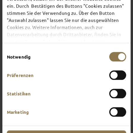
ein. Durch Bestätigen des Buttons "Cookies zulassen"
stimmen Sie der Verwendung zu. Über den Button
There's always something going on in Fulda:
"Auswahl zulassen" lassen Sie nur die ausgewählten
whether it's a concert, a musical, a fun-filled
Cookies zu. Weitere Informationen, auch zur
guided tour or a theatre performance – this is the
place to discover the current events and
Datenverarbeitung durch Drittanbieter, finden Sie in
highlights in and around Fulda.
unserer
Datenschutzerklärung
und unserem
Impressum
.
Einwilligungsauswahl
Notwendig
Präferenzen
Statistiken
Marketing