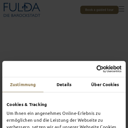
Book a guided tour
Zustimmung
Details
Über Cookies
Cookies & Tracking
Um Ihnen ein angenehmes Online-Erlebnis zu
Experiences unique to Fulda
TOP EVENTS
ermöglichen und die Leistung der Webseite zu
verbessern, setzen wir auf unserer Webseite Cookies