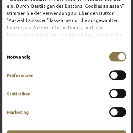
ein. Durch Bestätigen des Buttons "Cookies zulassen"
stimmen Sie der Verwendung zu. Über den Button
There's always something going on in Fulda:
"Auswahl zulassen" lassen Sie nur die ausgewählten
whether it's a concert, a musical, a fun-filled
Cookies zu. Weitere Informationen, auch zur
guided tour or a theatre performance – this is the
place to discover the current events and
Datenverarbeitung durch Drittanbieter, finden Sie in
highlights in and around Fulda.
unserer
Datenschutzerklärung
und unserem
Impressum
.
Einwilligungsauswahl
Notwendig
Präferenzen
Statistiken
Marketing