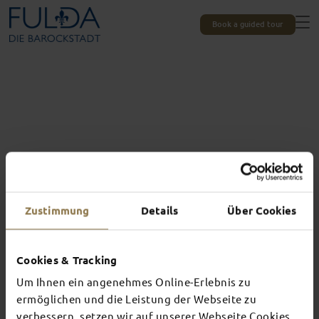
Book a guided tour
Zustimmung
Details
Über Cookies
Cookies & Tracking
Um Ihnen ein angenehmes Online-Erlebnis zu
Experiences unique to Fulda
TOP EVENTS
ermöglichen und die Leistung der Webseite zu
verbessern, setzen wir auf unserer Webseite Cookies