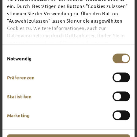
ein. Durch Bestätigen des Buttons "Cookies zulassen"
stimmen Sie der Verwendung zu. Über den Button
There's always something going on in Fulda:
"Auswahl zulassen" lassen Sie nur die ausgewählten
whether it's a concert, a musical, a fun-filled
Cookies zu. Weitere Informationen, auch zur
guided tour or a theatre performance – this is the
place to discover the current events and
Datenverarbeitung durch Drittanbieter, finden Sie in
highlights in and around Fulda.
unserer
Datenschutzerklärung
und unserem
Impressum
.
Einwilligungsauswahl
Notwendig
Präferenzen
Statistiken
Marketing