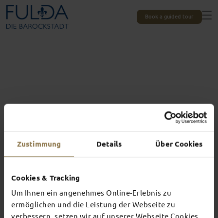
Book a guided tour
Zustimmung
Details
Über Cookies
Cookies & Tracking
Um Ihnen ein angenehmes Online-Erlebnis zu
Experiences unique to Fulda
TOP EVENTS
ermöglichen und die Leistung der Webseite zu
verbessern, setzen wir auf unserer Webseite Cookies