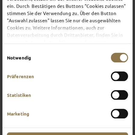
ein. Durch Bestätigen des Buttons "Cookies zulassen"
stimmen Sie der Verwendung zu. Über den Button
There's always something going on in Fulda:
"Auswahl zulassen" lassen Sie nur die ausgewählten
whether it's a concert, a musical, a fun-filled
Cookies zu. Weitere Informationen, auch zur
guided tour or a theatre performance – this is the
place to discover the current events and
Datenverarbeitung durch Drittanbieter, finden Sie in
highlights in and around Fulda.
unserer
Datenschutzerklärung
und unserem
Impressum
.
Einwilligungsauswahl
Notwendig
Präferenzen
Statistiken
Marketing