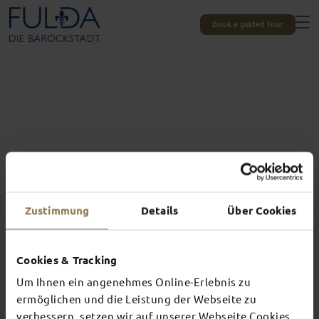
Book a guided tour
Zustimmung
Details
Über Cookies
Cookies & Tracking
Um Ihnen ein angenehmes Online-Erlebnis zu
Experiences unique to Fulda
TOP EVENTS
ermöglichen und die Leistung der Webseite zu
verbessern, setzen wir auf unserer Webseite Cookies