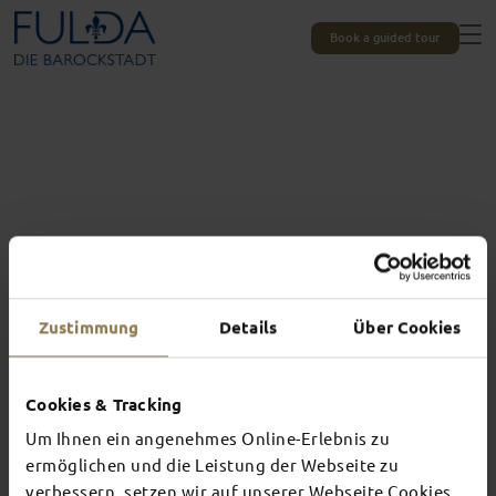
Book a guided tour
Zustimmung
Details
Über Cookies
Cookies & Tracking
Um Ihnen ein angenehmes Online-Erlebnis zu
Experiences unique to Fulda
TOP EVENTS
ermöglichen und die Leistung der Webseite zu
verbessern, setzen wir auf unserer Webseite Cookies