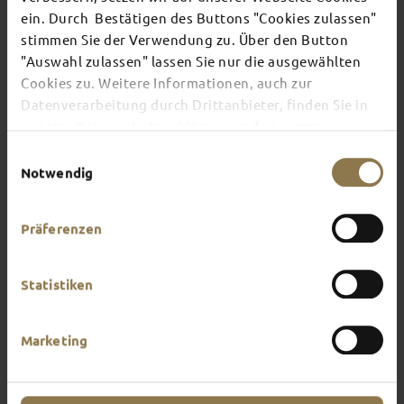
ein. Durch Bestätigen des Buttons "Cookies zulassen"
stimmen Sie der Verwendung zu. Über den Button
There's always something going on in Fulda:
"Auswahl zulassen" lassen Sie nur die ausgewählten
whether it's a concert, a musical, a fun-filled
Cookies zu. Weitere Informationen, auch zur
guided tour or a theatre performance – this is the
place to discover the current events and
Datenverarbeitung durch Drittanbieter, finden Sie in
highlights in and around Fulda.
unserer
Datenschutzerklärung
und unserem
Impressum
.
Einwilligungsauswahl
Notwendig
Präferenzen
Statistiken
Marketing