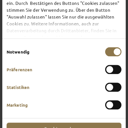
ein. Durch Bestätigen des Buttons "Cookies zulassen"
stimmen Sie der Verwendung zu. Über den Button
There's always something going on in Fulda:
"Auswahl zulassen" lassen Sie nur die ausgewählten
whether it's a concert, a musical, a fun-filled
Cookies zu. Weitere Informationen, auch zur
guided tour or a theatre performance – this is the
Datenverarbeitung durch Drittanbieter, finden Sie in
place to discover the current events and
unserer
Datenschutzerklärung
und unserem
highlights in and around Fulda.
Impressum
.
Einwilligungsauswahl
Notwendig
Präferenzen
Statistiken
Marketing