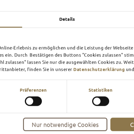
Experiences u
TOP 
Details
line-Erlebnis zu ermöglichen und die Leistung der Webseite 
SCHLOSS­
RHÖN
es ein. Durch Bestätigen des Buttons "Cookies zulassen" st
THEATER
SURR
l zulassen" lassen Sie nur die ausgewählten Cookies zu. Wei
ttanbieter, finden Sie in unserer
Datenschutzerklärung
und
Find out more
Find ou
There's always something goin
filled guided tour or a theat
events and highlights in and
Präferenzen
Statistiken
Nur notwendige Cookies
C