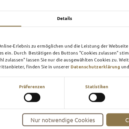
Experiences u
TOP 
Details
line-Erlebnis zu ermöglichen und die Leistung der Webseite 
SCHLOSS­
RHÖN
es ein. Durch Bestätigen des Buttons "Cookies zulassen" st
THEATER
SURR
l zulassen" lassen Sie nur die ausgewählten Cookies zu. Wei
ttanbieter, finden Sie in unserer
Datenschutzerklärung
und
Find out more
Find ou
There's always something goin
filled guided tour or a theat
events and highlights in and
Präferenzen
Statistiken
Nur notwendige Cookies
C