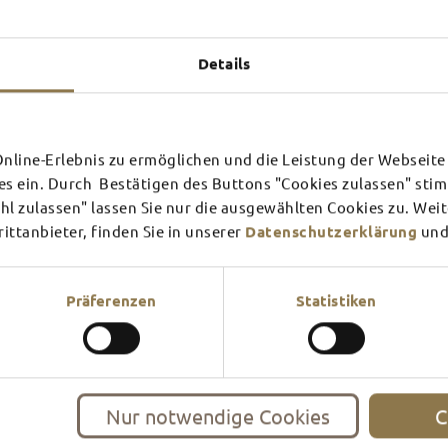
Experiences u
TOP 
Details
line-Erlebnis zu ermöglichen und die Leistung der Webseite 
SCHLOSS­
RHÖN
es ein. Durch Bestätigen des Buttons "Cookies zulassen" st
THEATER
SURR
l zulassen" lassen Sie nur die ausgewählten Cookies zu. Wei
ttanbieter, finden Sie in unserer
Datenschutzerklärung
und
Find out more
Find ou
There's always something goin
filled guided tour or a theat
events and highlights in and
Präferenzen
Statistiken
Nur notwendige Cookies
C