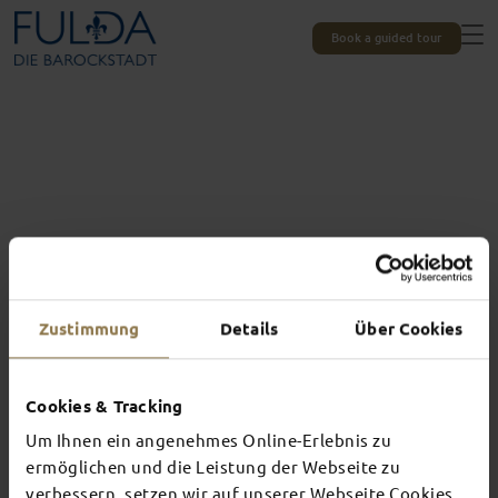
Book a guided tour
Zustimmung
Details
Über Cookies
Cookies & Tracking
Um Ihnen ein angenehmes Online-Erlebnis zu
Experiences unique to Fulda
TOP EVENTS
ermöglichen und die Leistung der Webseite zu
verbessern, setzen wir auf unserer Webseite Cookies