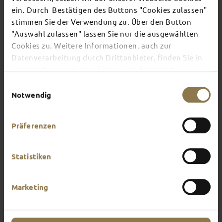
ein. Durch Bestätigen des Buttons "Cookies zulassen"
stimmen Sie der Verwendung zu. Über den Button
There's always something going on in Fulda:
"Auswahl zulassen" lassen Sie nur die ausgewählten
whether it's a concert, a musical, a fun-filled
Cookies zu. Weitere Informationen, auch zur
guided tour or a theatre performance – this is the
place to discover the current events and
Datenverarbeitung durch Drittanbieter, finden Sie in
highlights in and around Fulda.
unserer
Datenschutzerklärung
und unserem
Impressum
.
Einwilligungsauswahl
Notwendig
Präferenzen
Statistiken
Marketing