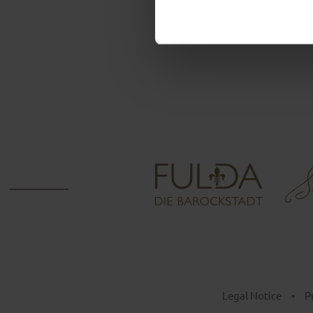
Legal Notice
•
P