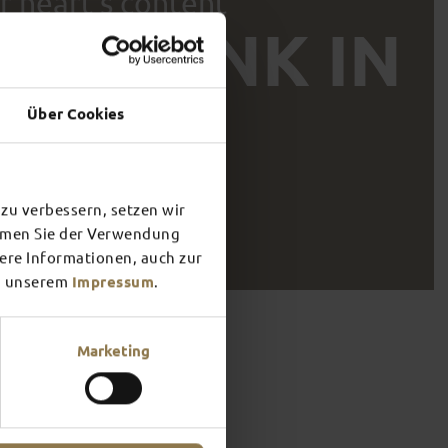
r heart’s content
 & DRINK IN
A
Über Cookies
 &
FULDA’S
OUNDINGS
NIGHT­LIFE
zu verbessern, setzen wir
immen Sie der Verwendung
t more
Find out more
tere Informationen, auch zur
 unserem
Impressum
.
And thirsty. Fulda’s food and drink scene is all too aware of
ime out and recharge your batteries? Fulda’s eateries are
Marketing
gional produce on offer – and rightly so. You’d best give it a