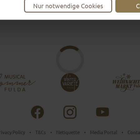
Nur notwendige Cookies
C
rivacy Policy
•
T&Cs
•
Netiquette
•
Media Portal
•
Conta