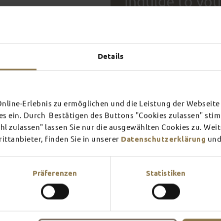
Indulge to you
FOOD
FULD
Details
SCHLOSS­
RHÖN
THEATER
SURR
line-Erlebnis zu ermöglichen und die Leistung der Webseite 
es ein. Durch Bestätigen des Buttons "Cookies zulassen" st
Find out more
Find ou
l zulassen" lassen Sie nur die ausgewählten Cookies zu. Wei
ttanbieter, finden Sie in unserer
Datenschutzerklärung
und
Travelling makes you hungry. 
this. So why not take some t
Präferenzen
Statistiken
especially proud of all the re
try!