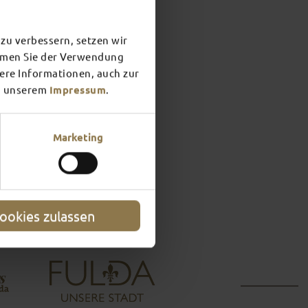
zu verbessern, setzen wir
immen Sie der Verwendung
ew of what awaits you in Fulda. What do you feel like doing?
tere Informationen, auch zur
 unserem
Impressum
.
 &
FULDA’S
OUNDINGS
NIGHT­LIFE
Marketing
t more
Find out more
ookies zulassen