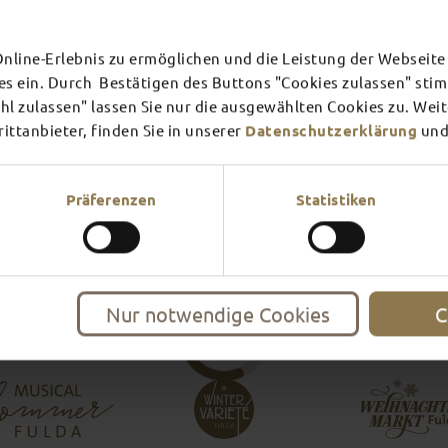
line-Erlebnis zu ermöglichen und die Leistung der Webseite 
es ein. Durch Bestätigen des Buttons "Cookies zulassen" st
This page provides an overvi
l zulassen" lassen Sie nur die ausgewählten Cookies zu. Wei
ttanbieter, finden Sie in unserer
Datenschutzerklärung
und
SCHLOSS­
RHÖN
THEATER
SURR
Präferenzen
Statistiken
Find out more
Find ou
Nur notwendige Cookies
C