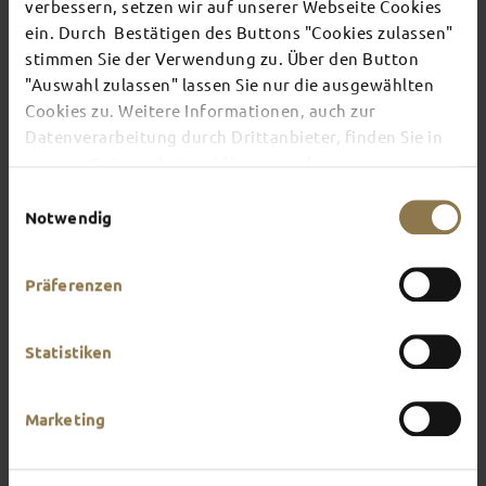
verbessern, setzen wir auf unserer Webseite Cookies
ein. Durch Bestätigen des Buttons "Cookies zulassen"
stimmen Sie der Verwendung zu. Über den Button
Do you like to do your research when making
travel arrangements? We have put together lots
"Auswahl zulassen" lassen Sie nur die ausgewählten
of useful information to answer all your questions.
Cookies zu. Weitere Informationen, auch zur
The team at the Tourist Information Office are
Datenverarbeitung durch Drittanbieter, finden Sie in
also available to answer any further questions you
unserer
Datenschutzerklärung
und unserem
may have.
Impressum
.
Einwilligungsauswahl
Notwendig
Präferenzen
Statistiken
Marketing