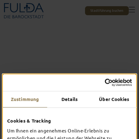
Stadtführung buchen
Zustimmung
Details
Über Cookies
Alle Erlebnisse auf einen Blick
DAS ERWARTET
Cookies & Tracking
DICH IN FULDA
Um Ihnen ein angenehmes Online-Erlebnis zu
ermöglichen und die Leistung der Webseite zu