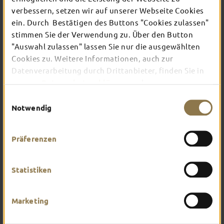
verbessern, setzen wir auf unserer Webseite Cookies
ein. Durch Bestätigen des Buttons "Cookies zulassen"
Verschaffe dir hier einen Überblick über das, was
stimmen Sie der Verwendung zu. Über den Button
dich in Fulda erwartet. Worauf hast du am
"Auswahl zulassen" lassen Sie nur die ausgewählten
meisten Lust?
Cookies zu. Weitere Informationen, auch zur
Datenverarbeitung durch Drittanbieter, finden Sie in
unserer
Datenschutzerklärung
und unserem
Impressum
.
Einwilligungsauswahl
Notwendig
Präferenzen
Statistiken
Marketing