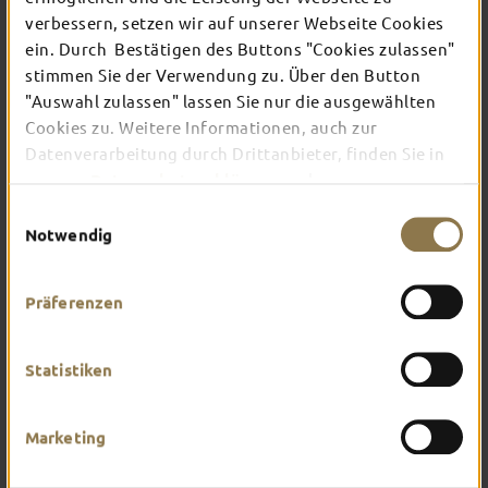
verbessern, setzen wir auf unserer Webseite Cookies
ein. Durch Bestätigen des Buttons "Cookies zulassen"
Verschaffe dir hier einen Überblick über das, was
stimmen Sie der Verwendung zu. Über den Button
dich in Fulda erwartet. Worauf hast du am
"Auswahl zulassen" lassen Sie nur die ausgewählten
meisten Lust?
Cookies zu. Weitere Informationen, auch zur
Datenverarbeitung durch Drittanbieter, finden Sie in
unserer
Datenschutzerklärung
und unserem
Impressum
.
Einwilligungsauswahl
Notwendig
Präferenzen
Statistiken
Marketing