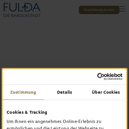
Stadtführung buchen
Zustimmung
Details
Über Cookies
Alle Erlebnisse auf einen Blick
DAS ERWARTET
Cookies & Tracking
DICH IN FULDA
Um Ihnen ein angenehmes Online-Erlebnis zu
ermöglichen und die Leistung der Webseite zu