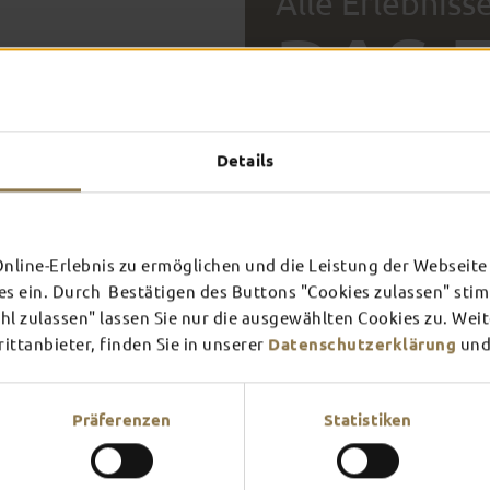
Alle Erlebniss
DAS 
DICH 
FULDA AN
FULD
Details
EINEM TAG
ZWEI
SCHLOSS­
RHÖN
THEATER
UMG
Inspiration ansehen
Inspira
line-Erlebnis zu ermöglichen und die Leistung der Webseite 
Mehr erfahren
Mehr e
es ein. Durch Bestätigen des Buttons "Cookies zulassen" st
l zulassen" lassen Sie nur die ausgewählten Cookies zu. Wei
ttanbieter, finden Sie in unserer
Datenschutzerklärung
und
Verschaffe dir hier einen Üb
am meisten Lust?
Präferenzen
Statistiken