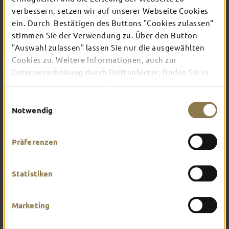
DICH IN FULDA
verbessern, setzen wir auf unserer Webseite Cookies
ein. Durch Bestätigen des Buttons "Cookies zulassen"
stimmen Sie der Verwendung zu. Über den Button
Verschaffe dir hier einen Überblick über das, was
"Auswahl zulassen" lassen Sie nur die ausgewählten
dich in Fulda erwartet. Worauf hast du am
meisten Lust?
Cookies zu. Weitere Informationen, auch zur
Datenverarbeitung durch Drittanbieter, finden Sie in
unserer
Datenschutzerklärung
und unserem
Impressum
.
Einwilligungsauswahl
Notwendig
Präferenzen
Statistiken
Marketing