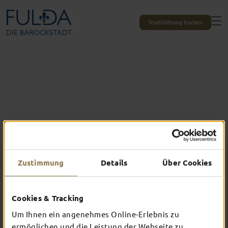
Stadtführung buchen
Zustimmung
Details
Über Cookies
Alle Erlebnisse auf einen Blick
Cookies & Tracking
DAS ERWARTET
Um Ihnen ein angenehmes Online-Erlebnis zu
ermöglichen und die Leistung der Webseite zu