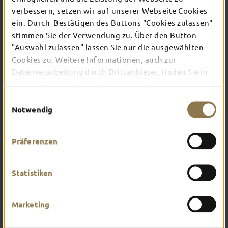
verbessern, setzen wir auf unserer Webseite Cookies
ein. Durch Bestätigen des Buttons "Cookies zulassen"
Verschaffe dir hier einen Überblick über das, was
stimmen Sie der Verwendung zu. Über den Button
dich in Fulda erwartet. Worauf hast du am
"Auswahl zulassen" lassen Sie nur die ausgewählten
meisten Lust?
Cookies zu. Weitere Informationen, auch zur
Datenverarbeitung durch Drittanbieter, finden Sie in
unserer
Datenschutzerklärung
und unserem
Impressum
.
Einwilligungsauswahl
Notwendig
Präferenzen
Statistiken
Marketing