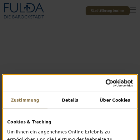
Stadtführung buchen
Zustimmung
Details
Über Cookies
Alle Erlebnisse auf einen Blick
DAS ERWARTET
Cookies & Tracking
DICH IN FULDA
Um Ihnen ein angenehmes Online-Erlebnis zu
ermöglichen und die Leistung der Webseite zu