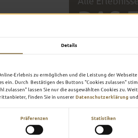
Alle Erlebniss
DAS 
DICH 
FULDA AN
FULD
Details
EINEM TAG
ZWEI
SCHLOSS­
RHÖN
THEATER
UMG
Inspiration ansehen
Inspira
line-Erlebnis zu ermöglichen und die Leistung der Webseite 
Mehr erfahren
Mehr e
es ein. Durch Bestätigen des Buttons "Cookies zulassen" st
l zulassen" lassen Sie nur die ausgewählten Cookies zu. Wei
ttanbieter, finden Sie in unserer
Datenschutzerklärung
und
Verschaffe dir hier einen Üb
am meisten Lust?
Präferenzen
Statistiken