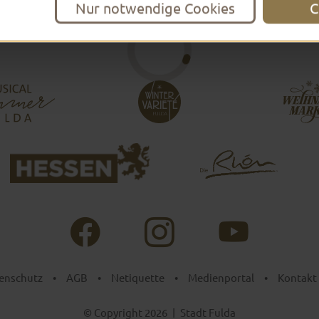
Nur notwendige Cookies
C
enschutz
•
AGB
•
Netiquette
•
Medienportal
•
Kontakt
© Copyright 2026
|
Stadt Fulda