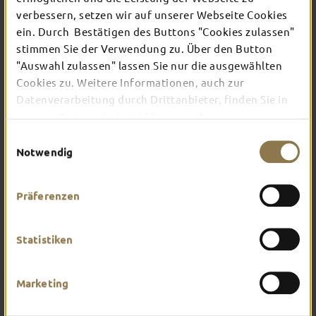
verbessern, setzen wir auf unserer Webseite Cookies
ein. Durch Bestätigen des Buttons "Cookies zulassen"
Verschaffe dir hier einen Überblick über das, was
stimmen Sie der Verwendung zu. Über den Button
dich in Fulda erwartet. Worauf hast du am
"Auswahl zulassen" lassen Sie nur die ausgewählten
meisten Lust?
Cookies zu. Weitere Informationen, auch zur
Datenverarbeitung durch Drittanbieter, finden Sie in
unserer
Datenschutzerklärung
und unserem
Impressum
.
Einwilligungsauswahl
Notwendig
Präferenzen
Statistiken
Marketing