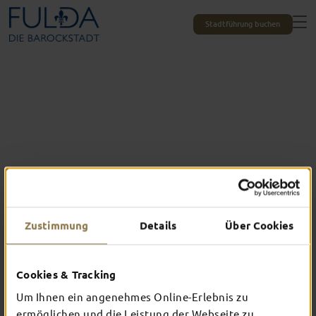
Stadtführung buchen
Zustimmung
Details
Über Cookies
Cookies & Tracking
Fulda ist
SEHENS­WÜRDIG
Um Ihnen ein angenehmes Online-Erlebnis zu
ermöglichen und die Leistung der Webseite zu