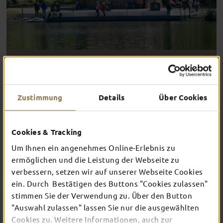
12.04.2024
Zustimmung
Details
Über Cookies
Die Tore zum Aueweiher und zum Park überm Engelshaus
sind ab Freitag, 12. April geöffnet!
Cookies & Tracking
Um Ihnen ein angenehmes Online-Erlebnis zu
Ab heute, Freitag 12. April, können Besucher endlich den
ermöglichen und die Leistung der Webseite zu
Aueweiher (WasserGarten) und den Park überm
verbessern, setzen wir auf unserer Webseite Cookies
Engelshaus (KulturGarten) genießen. Der Bereich des
ein. Durch Bestätigen des Buttons "Cookies zulassen"
ehemaligen GenussGartens erfordert noch eine Woche
stimmen Sie der Verwendung zu. Über den Button
Geduld, da dort noch Ergänzungen an Pflasterzeilen und
Wegedecken vorgenommen werden müssen.
"Auswahl zulassen" lassen Sie nur die ausgewählten
Cookies zu. Weitere Informationen, auch zur
Die Geschäftsführer der LGS, Marcus Schlag und Ulrich