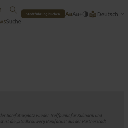
Deutsch
Aa
Aa+
Stadtführung buchen
ws
Suche
FULDAS WAHRZEICHEN
HIGHLIGHT-EVENTS
Mehr erfahren
Mehr erfahren
 der Bonifatiusplatz wieder Treffpunkt für Kulinarik und
st ist die „Stadbrouwerij Bonifatius“ aus der Partnerstadt