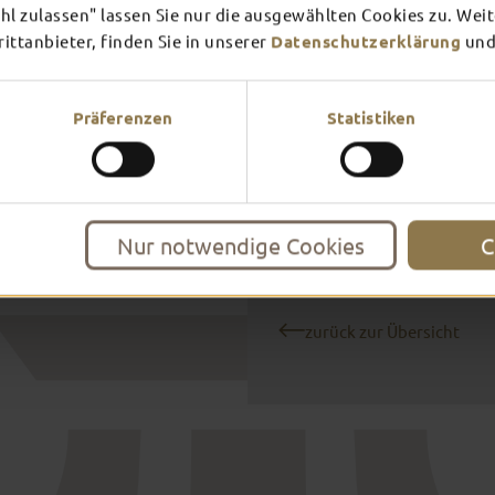
l zulassen" lassen Sie nur die ausgewählten Cookies zu. Wei
Gelegenheit, Friesland, sei
kennenzulernen“, so Höhl.
ttanbieter, finden Sie in unserer
Datenschutzerklärung
und
Der Neiselmarkt vor der Tour
August mittwochs bis samsta
Präferenzen
Statistiken
Zum Domplatzkonzert mit Pete
Dienstag geöffnet.
Nur notwendige Cookies
C
zurück zur Übersicht