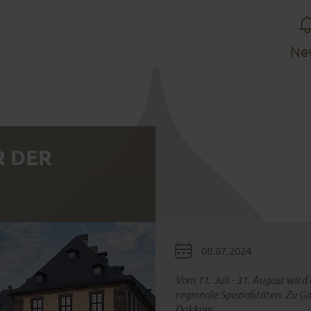
Ne
R DER
INSPIRATIONEN
HOTELS & PENSIONEN
VERANSTALTUNGEN
Mehr erfahren
Mehr erfahren
Mehr erfahren
08.07.2024
Vom 11. Juli - 31. August wird
regionale Spezialitäten. Zu Ga
Dokkum.