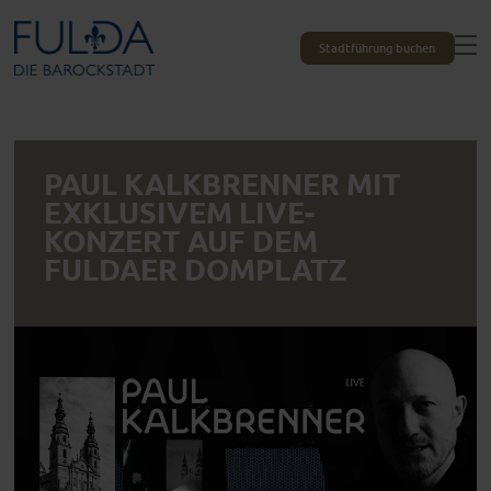
Stadtführung buchen
PAUL KALKBRENNER MIT
EXKLUSIVEM LIVE-
KONZERT AUF DEM
FULDAER DOMPLATZ